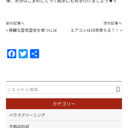
後、水分はこまめにとって脱水にも気を付けましょう★ミ
前の記事へ
次の記事へ
«
綺麗な空気空気を保つには
エアコンは10年使える？！
»
F
T
共
a
w
有
c
itt
e
er
b
o
カテゴリー
o
k
ハウスクリーニング
不用品回収