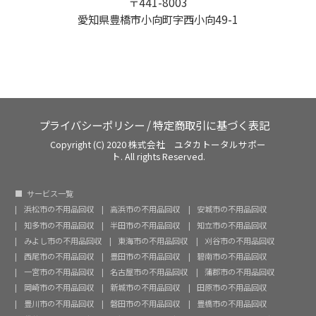
〒441-8003
愛知県豊橋市小向町字西小向49-1
プライバシーポリシー
/
特定商取引に基づく表記
Copyright (C) 2020 株式会社 ユタカトータルサポー
ト. All rights Reserved.
サービス一覧
浜松市の不用品回収
高浜市の不用品回収
安城市の不用品回収
知多市の不用品回収
半田市の不用品回収
知立市の不用品回収
みよし市の不用品回収
東海市の不用品回収
刈谷市の不用品回収
西尾市の不用品回収
豊田市の不用品回収
碧南市の不用品回収
一宮市の不用品回収
名古屋市の不用品回収
蒲郡市の不用品回収
岡崎市の不用品回収
新城市の不用品回収
田原市の不用品回収
豊川市の不用品回収
磐田市の不用品回収
豊橋市の不用品回収