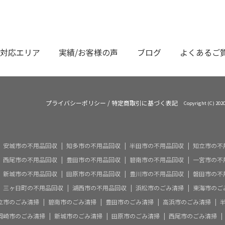
対応エリア
実績/お客様の声
ブログ
よくあるご
プライバシーポリシー
/
特定商取引に基づく表記
Copyright (C)
安城市の不用品回収
知多市の不用品回収
半田市の不用品回収
知立市の不
西尾市の不用品回収
豊田市の不用品回収
碧南市の不用品回収
一宮市の不
新城市の不用品回収
田原市の不用品回収
豊川市の不用品回収
磐田市の不
三ヶ日町の不用品回収
湖西市の不用品回収
浜松市のごみ清掃
東海市のご
立市のごみ清掃
碧南市のごみ清掃
豊田市のごみ清掃
高浜市のごみ清掃
岡崎市のごみ清掃
新城市のごみ清掃
田原市のごみ清掃
西尾市のごみ清掃