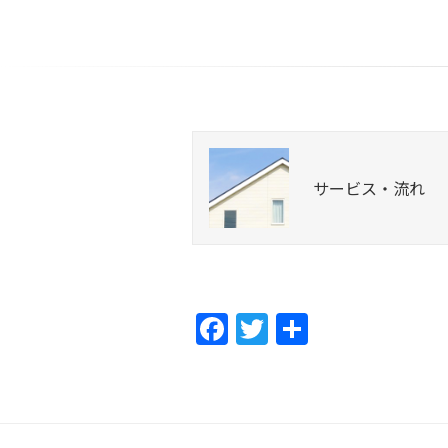
サービス・流れ
F
T
共
a
w
有
c
itt
e
er