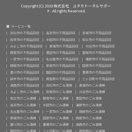
Copyright (C) 2020 株式会社 ユタカトータルサポー
ト. All rights Reserved.
サービス一覧
浜松市の不用品回収
高浜市の不用品回収
安城市の不用品回収
知多市の不用品回収
半田市の不用品回収
知立市の不用品回収
みよし市の不用品回収
東海市の不用品回収
刈谷市の不用品回収
西尾市の不用品回収
豊田市の不用品回収
碧南市の不用品回収
一宮市の不用品回収
名古屋市の不用品回収
蒲郡市の不用品回収
岡崎市の不用品回収
新城市の不用品回収
田原市の不用品回収
豊川市の不用品回収
磐田市の不用品回収
豊橋市の不用品回収
袋井市の不用品回収
周智郡の不用品回収
三ヶ日町の不用品回収
湖西市の不用品回収
浜松市のごみ清掃
東海市のごみ清掃
みよし市のごみ清掃
安城市のごみ清掃
刈谷市のごみ清掃
知立市のごみ清掃
碧南市のごみ清掃
豊田市のごみ清掃
高浜市のごみ清掃
半田市のごみ清掃
蒲郡市のごみ清掃
名古屋市のごみ清掃
一宮市のごみ清掃
岡崎市のごみ清掃
新城市のごみ清掃
田原市のごみ清掃
西尾市のごみ清掃
豊川市のごみ清掃
豊橋市のごみ清掃
湖西市のごみ清掃
磐田市のごみ清掃
三ヶ日町のごみ清掃
周智郡のごみ清掃