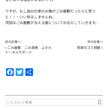
ですが、もし自分の家のお隣がごみ屋敷だったらと思う
と・・・いい気はしませんね。
次回はごみ屋敷が与える害についてお伝えしていきます。
前の記事へ
次の記事へ
«
ごみ屋敷 ごみ清掃 ユタカ
実家のゴミ問題
»
トータルサポート
F
T
共
a
w
有
c
itt
e
er
b