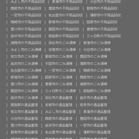
みよし市の不用品回収
東海市の不用品回収
刈谷市の不用品回収
西尾市の不用品回収
豊田市の不用品回収
碧南市の不用品回収
一宮市の不用品回収
名古屋市の不用品回収
蒲郡市の不用品回収
岡崎市の不用品回収
新城市の不用品回収
田原市の不用品回収
豊川市の不用品回収
磐田市の不用品回収
豊橋市の不用品回収
袋井市の不用品回収
周智郡の不用品回収
三ヶ日町の不用品回収
湖西市の不用品回収
浜松市のごみ清掃
東海市のごみ清掃
みよし市のごみ清掃
安城市のごみ清掃
刈谷市のごみ清掃
知立市のごみ清掃
碧南市のごみ清掃
豊田市のごみ清掃
高浜市のごみ清掃
半田市のごみ清掃
蒲郡市のごみ清掃
名古屋市のごみ清掃
一宮市のごみ清掃
岡崎市のごみ清掃
新城市のごみ清掃
田原市のごみ清掃
西尾市のごみ清掃
豊川市のごみ清掃
豊橋市のごみ清掃
湖西市のごみ清掃
磐田市のごみ清掃
三ヶ日町のごみ清掃
周智郡のごみ清掃
袋井市のごみ清掃
浜松市の遺品整理
袋井市の遺品整理
周智郡の遺品整理
安城市の遺品整理
知多市の遺品整理
知立市の遺品整理
みよし市の遺品整理
東海市の遺品整理
刈谷市の遺品整理
西尾市の遺品整理
豊田市の遺品整理
豊川市の遺品整理
高浜市の遺品整理
一宮市の遺品整理
碧南市の遺品整理
名古屋市の遺品整理
蒲郡市の遺品整理
岡崎市の遺品整理
新城市の遺品整理
田原市の遺品整理