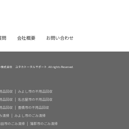
質問
会社概要
お問い合わせ
 2020 株式会社 ユタカトータルサポート. All rights Reserved.
用品回収
みよし市の不用品回収
用品回収
名古屋市の不用品回収
用品回収
豊橋市の不用品回収
み清掃
みよし市のごみ清掃
半田市のごみ清掃
蒲郡市のごみ清掃