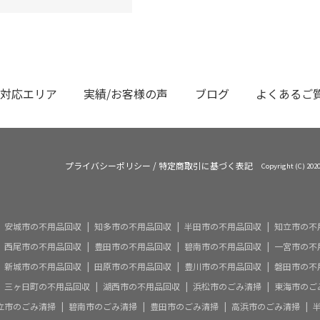
対応エリア
実績/お客様の声
ブログ
よくあるご
プライバシーポリシー
/
特定商取引に基づく表記
Copyright (C)
安城市の不用品回収
知多市の不用品回収
半田市の不用品回収
知立市の不
西尾市の不用品回収
豊田市の不用品回収
碧南市の不用品回収
一宮市の不
新城市の不用品回収
田原市の不用品回収
豊川市の不用品回収
磐田市の不
三ヶ日町の不用品回収
湖西市の不用品回収
浜松市のごみ清掃
東海市のご
立市のごみ清掃
碧南市のごみ清掃
豊田市のごみ清掃
高浜市のごみ清掃