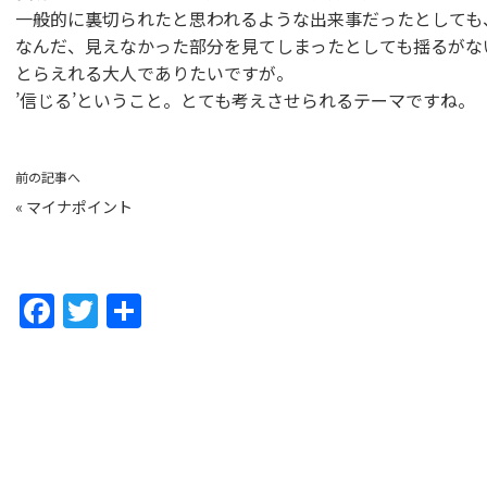
一般的に裏切られたと思われるような出来事だったとしても
なんだ、見えなかった部分を見てしまったとしても揺るがな
とらえれる大人でありたいですが。
’信じる’ということ。とても考えさせられるテーマですね。
前の記事へ
«
マイナポイント
F
T
共
a
w
有
c
itt
e
er
b
o