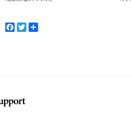
F
T
共
a
w
有
c
itt
e
er
b
o
o
k