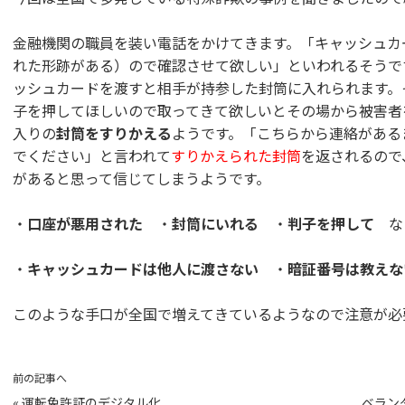
金融機関の職員を装い電話をかけてきます。「キャッシュカ
れた形跡がある）ので確認させて欲しい」といわれるそうで
ッシュカードを渡すと相手が持参した封筒に入れられます。
子を押してほしいので取ってきて欲しいとその場から被害者
入りの
封筒をすりかえる
ようです。「こちらから連絡がある
でください」と言われて
すりかえられた封筒
を返されるので
があると思って信じてしまうようです。
・
口座が悪用された
・
封筒にいれる
・
判子を押して
な
・
キャッシュカードは他人に渡さない
・
暗証番号は教えな
このような手口が全国で増えてきているようなので注意が必
前の記事へ
«
運転免許証のデジタル化
ベラン