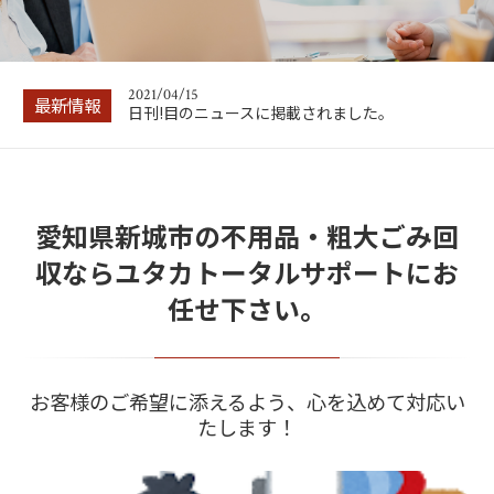
2021/04/30
財経新聞に掲載されました。
2021/04/15
最新情報
日刊!目のニュースに掲載されました。
2021/04/15
オトさがに掲載されました。
愛知県新城市の不用品・粗大ごみ回
2021/04/15
モバイルナビに掲載されました。
収ならユタカトータルサポートにお
2021/02/24
任せ下さい。
不用品アドバイザー募集 動画
2021/04/30
財経新聞に掲載されました。
お客様のご希望に添えるよう、心を込めて対応い
たします！