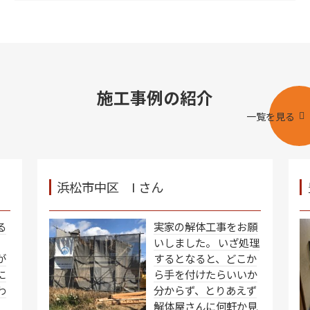
施工事例の紹介
一覧を見る
浜松市中区 I さん
る
実家の解体工事をお願
いしました。 いざ処理
が
するとなると、どこか
に
ら手を付けたらいいか
わ
分からず、とりあえず
、
解体屋さんに何軒か見