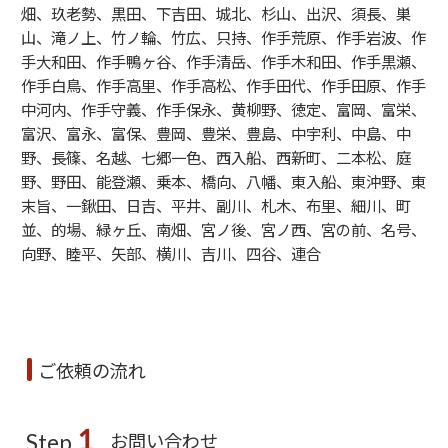
畑、玖老勢、黒田、下吉田、城北、杉山、出沢、須長、巣
山、滝ノ上、竹ノ輪、竹広、只持、作手荒原、作手岩波、作
手大和田、作手鴨ヶ谷、作手清岳、作手木和田、作手黒瀬、
作手白鳥、作手高里、作手高松、作手田代、作手田原、作手
中河内、作手守義、作手保永、黄柳野、徳定、富岡、富栄、
富沢、富永、富保、豊岡、豊栄、豊島、中宇利、中島、中
野、長篠、名越、七郷一色、西入船、西新町、二本松、庭
野、野田、能登瀬、乗本、橋向、八幡、東入船、東沖野、東
末旨、一鍬田、日吉、平井、副川、札木、布里、細川、町
並、的場、緑ヶ丘、南畑、宮ノ後、宮ノ西、宮の前、名号、
向野、睦平、矢部、横川、吉川、四谷、連合
ご依頼の流れ
1
お問い合わせ
Step