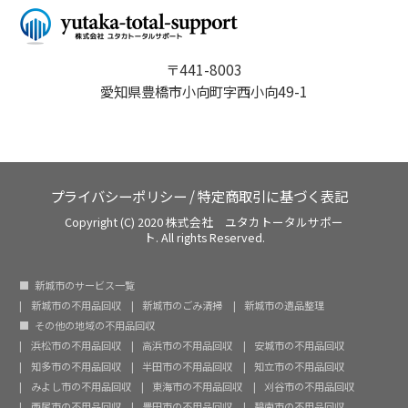
〒441-8003
愛知県豊橋市小向町字西小向49-1
プライバシーポリシー
/
特定商取引に基づく表記
Copyright (C) 2020 株式会社 ユタカトータルサポー
ト. All rights Reserved.
新城市のサービス一覧
新城市の不用品回収
新城市のごみ清掃
新城市の遺品整理
その他の地域の不用品回収
浜松市の不用品回収
高浜市の不用品回収
安城市の不用品回収
知多市の不用品回収
半田市の不用品回収
知立市の不用品回収
みよし市の不用品回収
東海市の不用品回収
刈谷市の不用品回収
西尾市の不用品回収
豊田市の不用品回収
碧南市の不用品回収