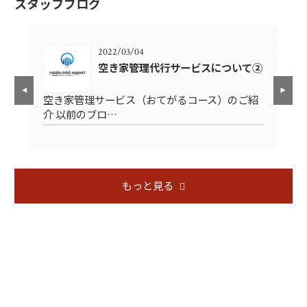
スタッフブログ
2022/03/04
の仕
空き家管理代行サービスについて②
空き家管理サービス（おてがるコース）のご紹
ユ
ト
介 以前のブロ…
ビ
もっと見る