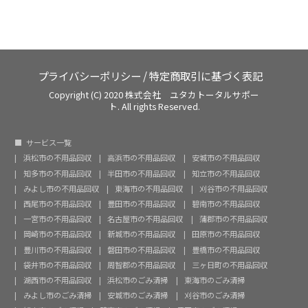
プライバシーポリシー
/
特定商取引に基づく表記
Copyright (C) 2020 株式会社 ユタカトータルサポー
ト. All rights Reserved.
サービス一覧
浜松市の不用品回収
高浜市の不用品回収
安城市の不用品回収
知多市の不用品回収
半田市の不用品回収
知立市の不用品回収
みよし市の不用品回収
東海市の不用品回収
刈谷市の不用品回収
西尾市の不用品回収
豊田市の不用品回収
碧南市の不用品回収
一宮市の不用品回収
名古屋市の不用品回収
蒲郡市の不用品回収
岡崎市の不用品回収
新城市の不用品回収
田原市の不用品回収
豊川市の不用品回収
磐田市の不用品回収
豊橋市の不用品回収
袋井市の不用品回収
周智郡の不用品回収
三ヶ日町の不用品回収
湖西市の不用品回収
浜松市のごみ清掃
東海市のごみ清掃
みよし市のごみ清掃
安城市のごみ清掃
刈谷市のごみ清掃