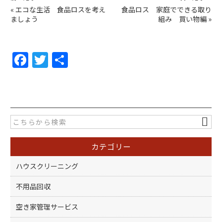
«
エコな生活 食品ロスを考え
食品ロス 家庭でできる取り
ましょう
組み 買い物編
»
F
T
共
a
w
有
c
itt
e
er
b
o
カテゴリー
o
k
ハウスクリーニング
不用品回収
空き家管理サービス